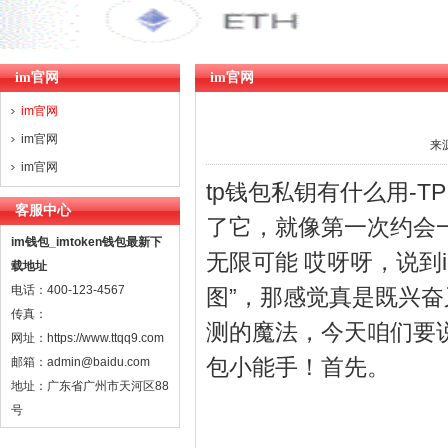
null
null
null
im官网
im官网
im官网
im官网
来
im官网
tp钱包私钥有什么用-
客服中心
了它，就像第一次约会
im钱包_imtoken钱包最新下
无限可能 哎呀呀，说到i
载地址
电话：400-123-4567
图”，那感觉真是既兴
传真：
测的魔法，今天咱们要
网址：https://www.ttqq9.com
包小能手！首先。
邮箱：admin@baidu.com
地址：广东省广州市天河区88
号