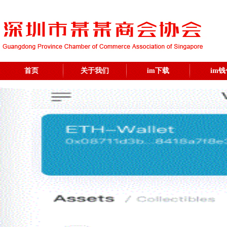
首页
关于我们
im下载
im